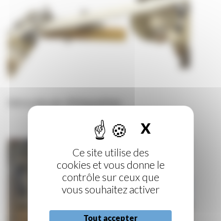
Dérouleuse d’étiquettes
X
Masquer le
Ce site utilise des
cookies et vous donne le
contrôle sur ceux que
vous souhaitez activer
Tout accepter