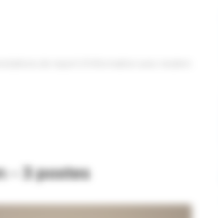
restations de report d’information avec modem
n – 3 postes