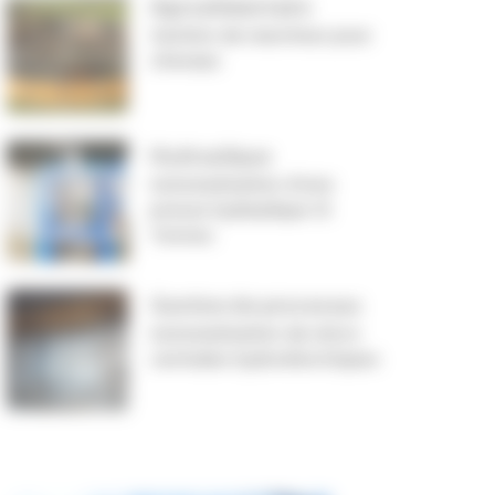
Agroalimentaire
Gestion de marcheur pour
chevaux
Hydraulique
Automatisation d’une
presse hydraulique 15
Tonnes
Gestion de processus
Automatisation de micro
centrales hydroélectriques