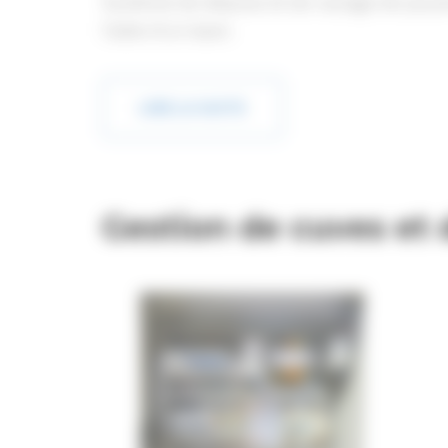
Système de dépose et de raclage de poudr
l’aide d’un laser.
LIRE LA SUITE
Gestion de cuves et 