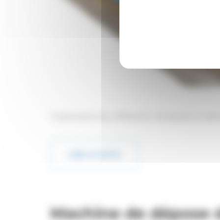
Traitement des effluents résiduels en p
LIRE LA SUITE
Machine de dépose 