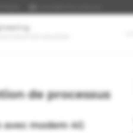
30 Bègles
contact@technic-achat.com
ineering
AC
e & électricité industrielle
tion de processus
on avec modem 4G