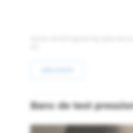
Technic-Achat Engineering réalise des p
4G.
LIRE LA SUITE
Banc de test pressio