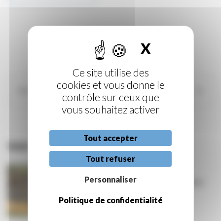
X
Masquer le
Ce site utilise des
cookies et vous donne le
Rechercher :
contrôle sur ceux que
vous souhaitez activer
Tout accepter
Voir aussi
Tout refuser
Agroalimentaire
Personnaliser
Gestion de marcheur pour chevaux
Politique de confidentialité